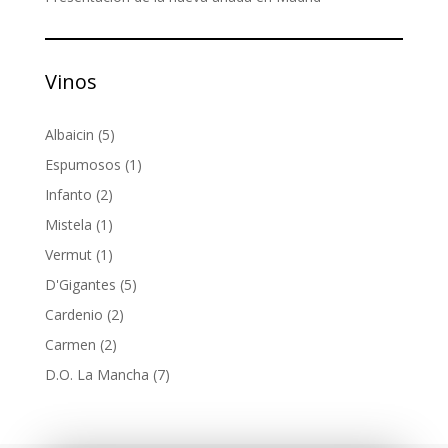
Vinos
5
Albaicin
5
productos
1
Espumosos
1
producto
2
Infanto
2
productos
1
Mistela
1
producto
1
Vermut
1
producto
5
D'Gigantes
5
productos
2
Cardenio
2
productos
2
Carmen
2
productos
7
D.O. La Mancha
7
productos