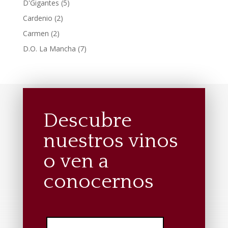
5
D'Gigantes
5
productos
2
Cardenio
2
productos
2
Carmen
2
productos
7
D.O. La Mancha
7
productos
Descubre
nuestros vinos
o ven a
conocernos