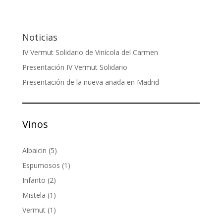
Noticias
IV Vermut Solidario de Vinícola del Carmen
Presentación IV Vermut Solidario
Presentación de la nueva añada en Madrid
Vinos
5
Albaicin
5
productos
1
Espumosos
1
producto
2
Infanto
2
productos
1
Mistela
1
producto
1
Vermut
1
producto